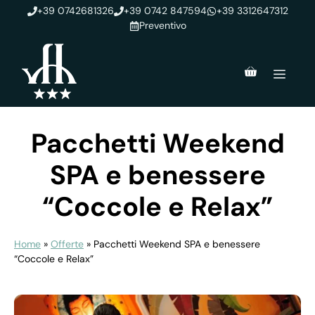
Vai
+39 0742681326
+39 0742 847594
+39 3312647312
al
Preventivo
contenuto
Men
Pacchetti Weekend
SPA e benessere
“Coccole e Relax”
Home
»
Offerte
»
Pacchetti Weekend SPA e benessere
“Coccole e Relax”