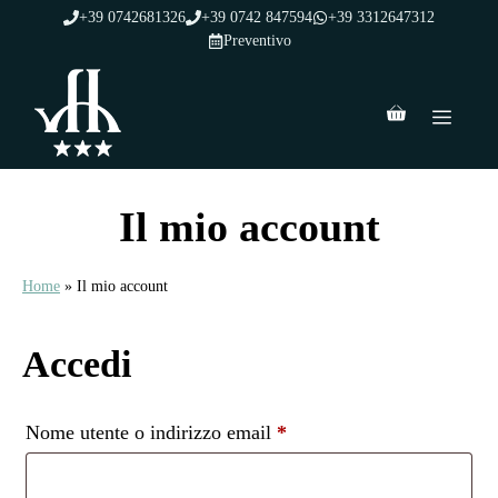
Vai
+39 0742681326
+39 0742 847594
+39 3312647312
al
Preventivo
contenuto
Men
Il mio account
Home
»
Il mio account
Accedi
Richiesto
Nome utente o indirizzo email
*