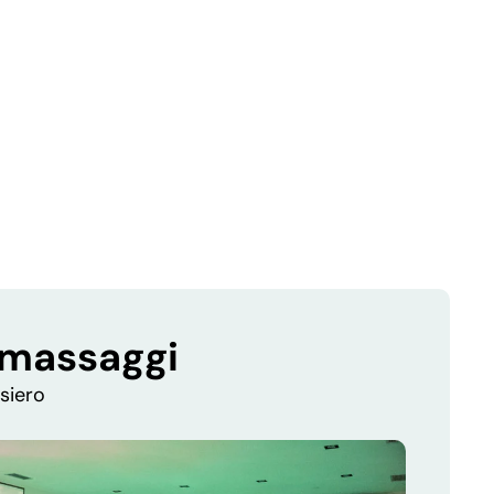
romassaggi
nsiero