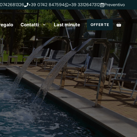
 0742681326
+39 0742 847594
+39 3312647312
Preventivo
regalo
Contatti
Last minute
OFFERTE