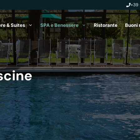
+39
e & Suites
SPA e Benessere
Ristorante
Buoni 
scine