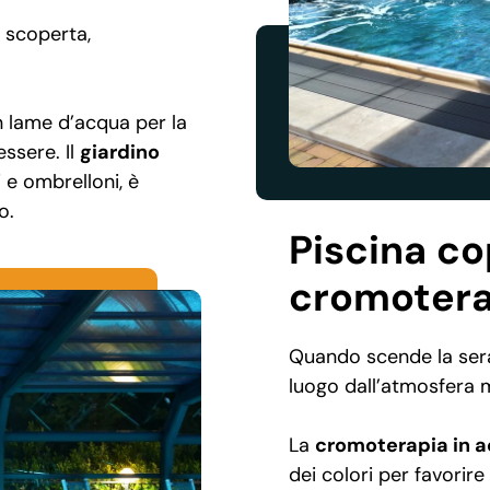
e scoperta,
 lame d’acqua per la
essere. Il
giardino
i e ombrelloni, è
o.
Piscina c
cromotera
Quando scende la sera
luogo dall’atmosfera 
La
cromoterapia in 
dei colori per favorire