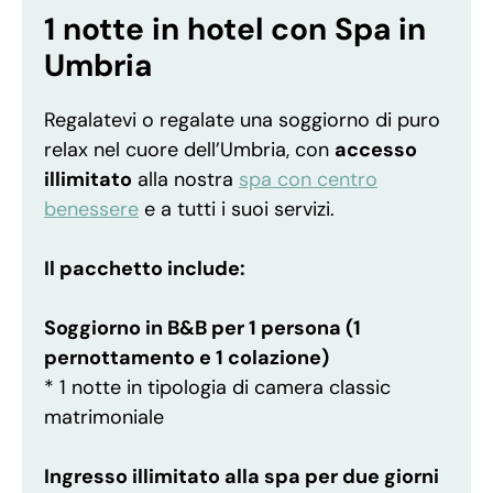
e
1 notte in hotel con Spa in
Centro
Umbria
Benessere
in
Regalatevi o regalate una soggiorno di puro
Umbria
relax nel cuore dell’Umbria, con
accesso
quantità
illimitato
alla nostra
spa con centro
benessere
e a tutti i suoi servizi.
Il pacchetto include:
Soggiorno in B&B per 1 persona (1
pernottamento e 1 colazione)
* 1 notte in tipologia di camera classic
matrimoniale
Ingresso illimitato alla spa per due giorni