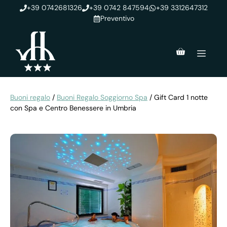
Vai
+39 0742681326
+39 0742 847594
+39 3312647312
al
Preventivo
contenuto
Men
Buoni regalo
/
Buoni Regalo Soggiorno Spa
/ Gift Card 1 notte
con Spa e Centro Benessere in Umbria