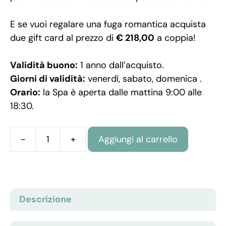
E se vuoi regalare una fuga romantica acquista
due gift card al prezzo di
€ 218,00
a coppia!
Validità buono:
1 anno dall’acquisto.
Giorni di validità:
venerdì, sabato, domenica .
Orario:
la Spa è aperta dalle mattina 9:00 alle
18:30.
Aggiungi al carrello
Gift
Card
1
notte
Descrizione
con
Spa